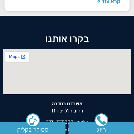
קרא עוד »
בקרו אותנו
משרדנו בחדרה
רחוב הלל יפה 11
טלפון: 073-3753331
חיוג
סטולר בקליק
פקס: 077-2088000