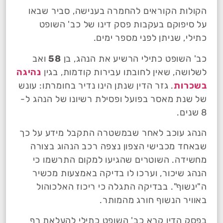
הקולות הקוראים להחמרה בענישה, סביר שבאו
על סיפוקם בעקבות פסק דינו של כב' השופט
כתילי, שניתן לפני מספר ימים.
כב' השופט כתילי הרשיע את הנהג, בן
58
ואב
לשלושה, שאין לחובתו עבירות קודמות, בגין
נהיגה
בשכרות
. גזר הדין שנתן הינו נדיר בחומרתו: עונש
של שנת מאסר בפועל ופסילת רשיונו של הנהג ל-
8 שנים.
הנהג עוכב לאחר שבמשטרה התקבל מידע על כך
שבאחד מכבישי הצפון נצפה רכב הנהוג בצורה
מחשידה. השוטרים שהגיעו למקום התרשמו כי
הנהג שיכור, וערכו לו בדיקה באמצעות מכשיר
ה"ינשוף". בבדיקה התגלה כי ריכוז האלכוהול
באוויר הנשוף חורג מהמותר.
בפסק הדין קרא כב' השופט כתילי להעלאת רף