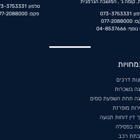
 קומה ג' , המושבה הגרמנית
טלפון: 073-3753331
073-3753331
פקס: 077-2088000
077-208800
: 04-8537666
חויות
נות דרכים
גה בשכרות
גה תחת השפעת סמים
רות מופרזת
 דין דוחות תנועה
גה בפסילה
תת רכב