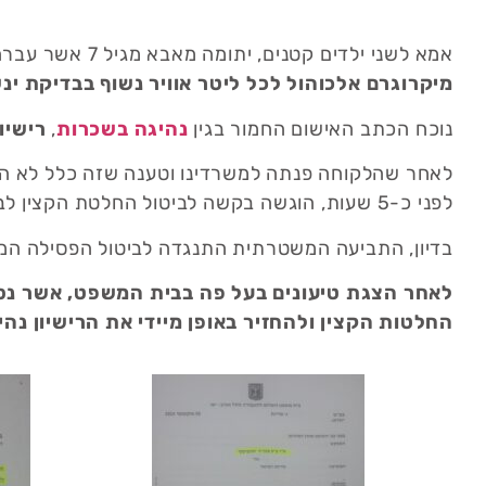
אמא לשני ילדים קטנים, יתומה מאבא מגיל 7 אשר עברה ניתוח להסרת גידול סרטני, נתפסה על ידי שוטרים כאשר בגופה נמדד ריכוז של
מיקרוגרם אלכוהול לכל ליטר אוויר נשוף בבדיקת ינ
נוכח הכתב האישום החמור בגין
נהיגה בשכרות
,
רישיו
לאחר שהלקוחה פנתה למשרדינו וטענה שזה כלל לא הגי
לפני כ-5 שעות, הוגשה בקשה לביטול החלטת הקצין לביטול הפסילה המנהלית ולביטול השבתת הרכב.
בדיון, התביעה המשטרתית התנגדה לביטול הפסילה המ
לאחר הצגת טיעונים בעל פה בבית המשפט, אשר נס
החלטות הקצין ולהחזיר באופן מיידי את הרישיון נה