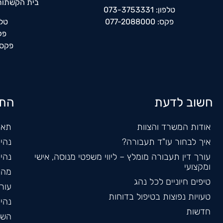
בית הקשתות,
טלפון: 073-3753331
פקס: 077-2088000
טלפון: 
פקס: 0
פקס נוסף
חשוב לדעת
התמ
אודות המשרד והצוות
תאו
איך לבחור עו"ד תעבורה?
נהי
עורך דין תעבורה מומלץ – ליווי משפטי מנוסה, אישי
נהי
ומקצועי
מהי
טיפים חיוניים לכל נהג
עורך
טעויות נפוצות בטיפול בדוחות
נהי
חדשות
השב