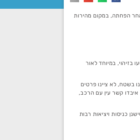
רה"מ, נעצר על ידי שוטרים בטענה, כי נהג במהירות מופרזת של 176 קמ"ש לאחר הפחתה, במקום מהירות
 בזיהוי, במיוחד לאור
 בשטח, לא ציינו פרטים
 איבדו קשר עין עם הרכב,
שנן כניסות ויציאות רבות