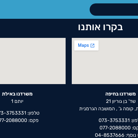
בקרו אותנו
משרדנו בחיפה
משרדנו באילת
שד' בן גוריון 21
יותם 1
 קומה ג' , המושבה הגרמנית
טלפון: 073-3753331
073-3753331
פקס: 077-2088000
077-208800
: 04-8537666