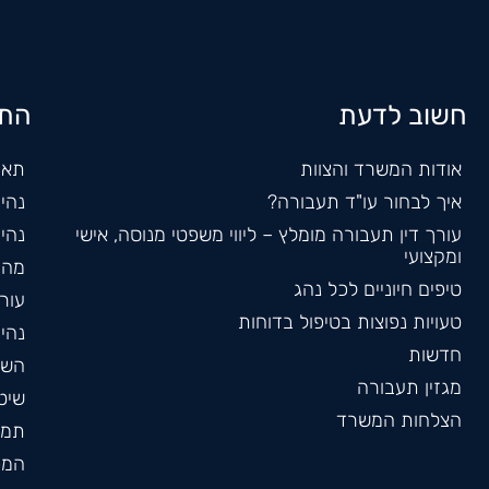
חשוב לדעת
התמ
אודות המשרד והצוות
תאו
איך לבחור עו"ד תעבורה?
נהי
עורך דין תעבורה מומלץ – ליווי משפטי מנוסה, אישי
נהי
ומקצועי
מהי
טיפים חיוניים לכל נהג
עורך
טעויות נפוצות בטיפול בדוחות
נהי
חדשות
השב
מגזין תעבורה
שיט
הצלחות המשרד
תמר
המכ