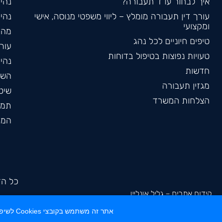
איך לבחור עו"ד תעבורה?
נהי
עורך דין תעבורה מומלץ – ליווי משפטי מנוסה, אישי
נהי
ומקצועי
מהי
טיפים חיוניים לכל נהג
עורך
טעויות נפוצות בטיפול בדוחות
נהי
חדשות
השב
מגזין תעבורה
שיט
הצלחות המשרד
תמר
המכ
כל הזכ
קידום אתרים
– גליל אונליין
אתר זה משתמש בקובצי Cookies לשיפור חוויית המשתמש, ניתוח תעבורה ופרסום מותאם אישית. לפרטים נוספים ראו את