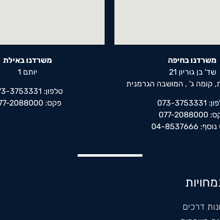
משרדנו בחיפה
משרדנו באילת
שד' בן גוריון 21
יותם 1
 קומה ג' , המושבה הגרמנית
טלפון: 073-3753331
073-3753331
פקס: 077-2088000
077-208800
: 04-8537666
חויות
נות דרכים