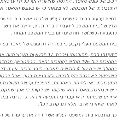
רכיב של עונש מאסר, החלטה שאושרה אף על ידי ערכאת ה
התעבורתי של המבקש, לא מצאתי כי יש בעונש המאסר אשר ה
דחיית ערעור בבית המשפט העליון של נהג אשר בית המשפט 
הדין של בית המשפט לתעבורה בקרית גת, וקיצר את משך
לתעבורה לשלושה חודשים ויום בבית המשפט המחוזי.
בית המשפט העליון קבע כי במקרה זה עונש של מאסר בפועל הוא עונש ראוי (רע"פ 
במהירות של 195 קמ"ש (מהירות 'קצה' בגימטריא
במהלך ישיבה של 4 חודשים מאחורי סורג ובריח
כשבפועל לא נגרם נזק לרכוש ולא פגיעה בגוף, אבל בכגון
התעבורתי, אי-לקיחת האחריות, מחייבים ענישה משולבת ו
רישיון נהיגה…מאסרוֹ הוא שיקומו. יש לקוות כי אכן ישתקם.
אחרים שכמותו. יִראו עברייני התנועה ויִיראו, כי נהיגה ב
לאחר שיהרגו אדם, אלא גם קודם לכן".
​כך מתבטא בית המשפט העליון אשר דחה את ערעורו של ה