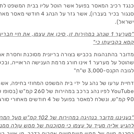
כנגד רכיב המאסר בפועל אשר הוטל עליו בבית המשפט לתעב
ישראל).
"מערער 1 שנהג במהירות זו, סיכן את עצמו, את חי
קמא בקביעתו כי"
מדובר בהתנהגות בכביש בצורה בריונית מסוכנת וחסרת אחרי
שהוטל על מערער 1 אינו חורג מרמת הענישה הר
לגובה הקנס-3,000 ש"ח"
דחיית ערעו של נהג על ידי בית המשפט המחוזי בחיפה, אש
90 קמ"ש, ונשלח למאסר בפועל של 4 חודשים מאחורי סורג ובריח עפ"ת 17194-04-12 ויצמן נ' מדינת ישראל.
"בעניננו מדובר בנהיגה 
להגיע אליה מעיד על עצמו כי מסוכנות של ממש עולה ממנ
בסכנת חיים של ממש משתמשים אחרים בדרך. מי אשר בוח