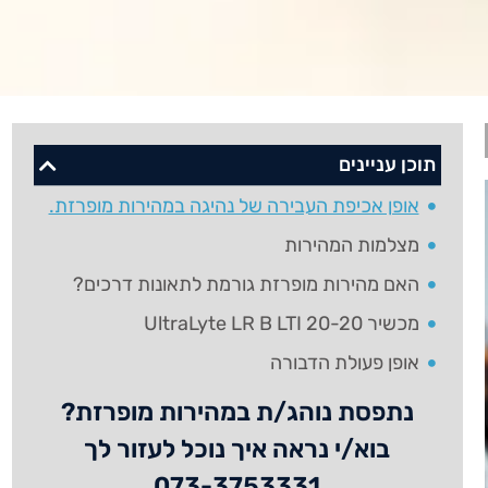
תוכן עניינים
אופן אכיפת העבירה של נהיגה במהירות מופרזת.
​מצלמות המהירות
האם מהירות מופרזת גורמת לתאונות דרכים?
מכשיר UltraLyte LR B LTI 20-20
אופן פעולת הדבורה
בדיקה תקופתית
נתפסת נוהג/ת במהירות מופרזת?
​חזקת אמינות למכשיר הדבורה
בוא/י נראה איך נוכל לעזור לך
הצלחות המשרד
073-3753331