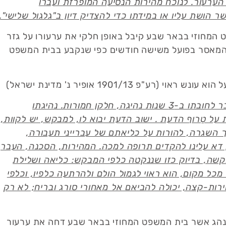
ערעור. לנוכח מהירות הנסיעה המופרזת ועברו
ושת עליו או במידתו כדי להצדיק דיון ב"גלגול שלישי".
המחוזי בבאר שבע קיבל באופן חלקי את ערעורו על גזר
 המאסר בפועל משישה חודשים כפי שנקבע בבית המשפט
1901/13 אופיר נ' מדינת ישראל)
"תעוזתו רבה, מסוכנותו ניכרת. 17 הרשעות תעבורתיות צבר לחובתו ב-3 שנות נהיגה, חלקן חמורות. נהיגתו
) מלמדת על טֵרוף הדעת . ישוב הדעת יבוא לו, למבקש, יש לקוות,
. אין זו דרך השגרה, להורות על כליאתם של עברייני תעבורה,
 דא עלינו להקדים תרופה למכה. המהירות, הסכנה, העבר
קשה, בדיוק כזו שננקטה כלפי המבקש: כליאה ושלילת
 מכל מקום, הוא ראוי לגמול הולם ולהרתעה כלפיו, וכלפי
מהירות-קצה, יכולה להביאם אל מאחורי סורג ובריח; לא רק
נהג אשר בית המשפט המחוזי בבאר שבע דחה את ערעור