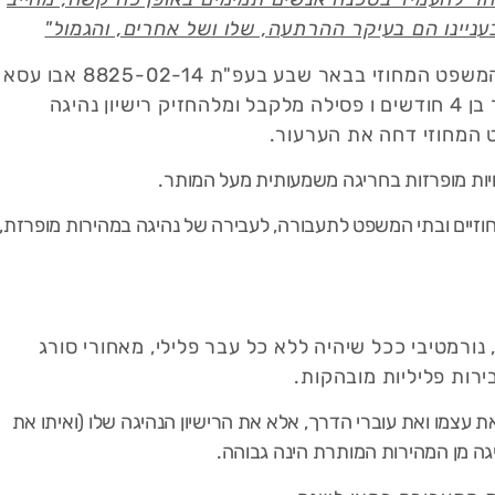
עניינו הם בעיקר ההרתעה, שלו ושל אחרים, והגמול"
דברים אשר נאמרו בערעור מפי כב' השופט יואל עדן בבית המשפט המחוזי בבאר שבע בעפ"ת 8825-02-14 אבו עסא
נ' מדינת ישראל, בו ערער המערער/הנהג כנגד עונש מאסר בן 4 חודשים ו פסילה מלקבל ומלהחזיק רישיון נהיגה
ות מופרזות בחריגה משמעותית מעל המותר.
וזיים ובתי המשפט לתעבורה, לעבירה של נהיגה במהירות מופרזת,
רמטיבי ככל שיהיה ללא כל עבר פלילי, מאחורי סורג
רות פליליות מובהקות.
 עצמו ואת עוברי הדרך, אלא את הרישיון הנהיגה שלו (ואיתו את
יגה מן המהירות המותרת הינה גבוהה.