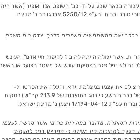
ורה בבאר שבע על ידי כב' השופט אלון אופיר (אשר היה
סנגור בכיר בעברו), אשר גזר על הנהג 4 חודשי מאסר מאחורי סורג ובריח (רע"פ 5250/12 אבו גוידר נ' מדינת
י חבריו ברכב ואת המשתמשים האחרים בדרך. צדק בית משפט
ות, אשר יכולה הייתה להוביל לקיפוח חיי אדם", העונש
אוייה, ובכלל זה לא נפל פגם בפסיקת עונש של מאסר בפועל או באשר
ר צילם את עצמו במצלמת וידאו והעלה את הסרטון ל-
YouTube לפיו נהג ברכב במהירות של 260 קמ"ש (בסופו של דבר הורשע כי נהג במהירות של 213.9 קמ"ש) במקום
במהירות של 102 קמ"ש מעל המהירות המותרת. מדובר במהירות בה מי אשר מרשה לעצמו
ו. הגעה למהירות כזו מעידה כי המבצע בחר להעמיד
ר להעמיד בסכנה אנשים תמימים באופן כה קשה, מחייב