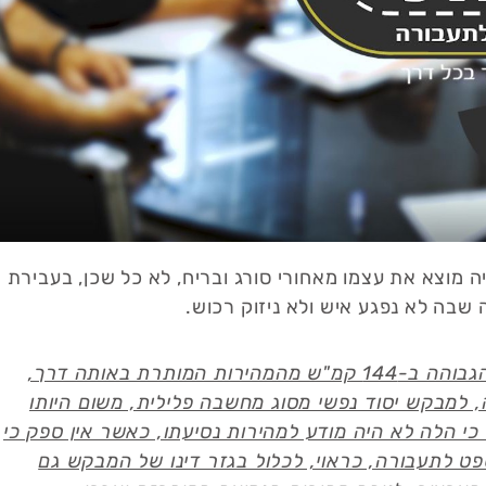
ה מוצא את עצמו מאחורי סורג ובריח, לא כל שכן, בעבירת
 שבה לא נפגע איש ולא ניזוק רכוש.
"ואולם, עצם הטענה כי המבקש רכב על אופנוע במהירות הגבוהה ב-144 קמ"ש מהמהירות המותרת באותה דרך,
 למבקש יסוד נפשי מסוג מחשבה פלילית, משום היותו
י הלה לא היה מודע למהירות נסיעתו, כאשר אין ספק כי
פט לתעבורה, כראוי, לכלול בגזר דינו של המבקש גם