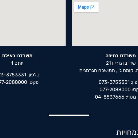
משרדנו בחיפה
משרדנו באילת
שד' בן גוריון 21
יותם 1
 קומה ג' , המושבה הגרמנית
טלפון: 073-3753331
073-3753331
פקס: 077-2088000
077-208800
: 04-8537666
חויות