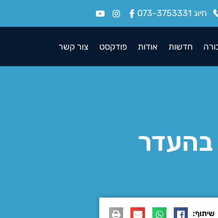
חיוג 073-3753331
ורה
חדשות
אודות
פודקסט
צור קשר
 בהעדר
שיתוף: